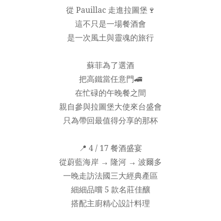
從 Pauillac 走進拉圖堡🍷
這不只是一場餐酒會
是一次風土與靈魂的旅行
蘇菲為了選酒
把高鐵當任意門🚄
在忙碌的午晚餐之間
親自參與拉圖堡大使來台盛會
只為帶回最值得分享的那杯
📍 4 / 17 餐酒盛宴
從蔚藍海岸 → 隆河 → 波爾多
一晚走訪法國三大經典產區
細細品嚐 5 款名莊佳釀
搭配主廚精心設計料理