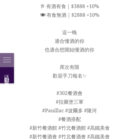
🥂 有酒有食｜$3888 +10%
🍽 有食無酒｜$2888 +10%
這一晚
適合懂酒的你
也適合想開始懂酒的你
席次有限
活動報名
歡迎手刀報名✨
#302餐酒會
#拉圖堡三軍
#Pauillac #波爾多 #隆河
#餐酒搭配
#新竹餐酒館 #竹北餐酒館 #高鐵美食
#新竹餐酒會 #竹北餐酒會 #高鐵美會