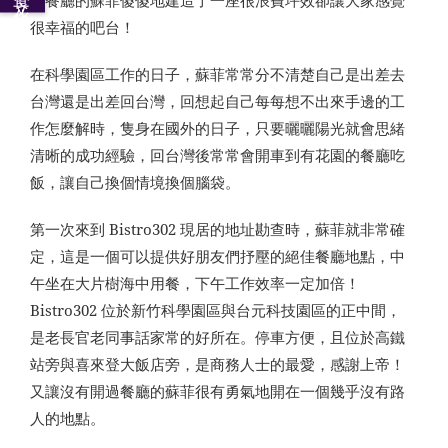
過餐廳的蘇菲傻傻地建造了一座很浪費坪效卻讓大家感覺
很幸福的吧台！
在科學園區工作的日子，蘇菲常常分不清楚自己是出差去
台灣還是出差回台灣，回想起自己每每想不出來手邊的工
作怎麼解時，隻身在國外的日子，只要曬曬陽光就會思緒
清晰的成功經驗，回台灣後常常會開車到有花園的餐廳吃
飯，讓自己換個情境換個腦袋。
第一次來到 Bistro302 現居的地址勘查時，蘇菲就非常確
定，這是一個可以提供好朋友們抒壓的絕佳餐廳地點，中
午坐在大片樹海中用餐，下午工作效率一定加倍！
Bistro302 位於新竹科學園區與台元科技園區的正中間，
是老長官老同事話家常的好所在。停車方便，且位於高鐵
站旁與喜來登大飯店旁，是商務人士的最愛，感謝上帝！
又讓沒有開過餐廳的蘇菲很有勇氣地開在一個幾乎沒有路
人的地點。