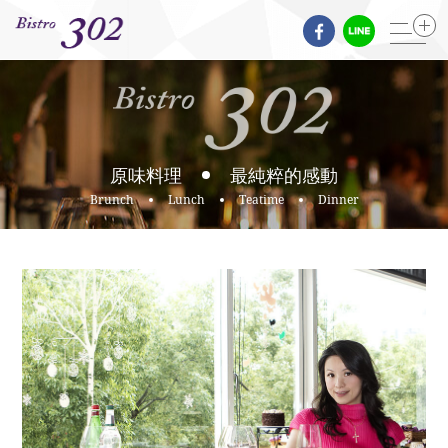
緣起
原味料理
最純粹的感動
Brunch
Lunch
Teatime
Dinner
關於店主人
上帝的祝福