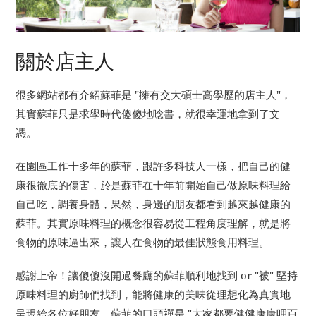
關於店主人
很多網站都有介紹蘇菲是 "擁有交大碩士高學歷的店主人"，
其實蘇菲只是求學時代傻傻地唸書，就很幸運地拿到了文
憑。
在園區工作十多年的蘇菲，跟許多科技人一樣，把自己的健
康很徹底的傷害，於是蘇菲在十年前開始自己做原味料理給
自己吃，調養身體，果然，身邊的朋友都看到越來越健康的
蘇菲。其實原味料理的概念很容易從工程角度理解，就是將
食物的原味逼出來，讓人在食物的最佳狀態食用料理。
感謝上帝！讓傻傻沒開過餐廳的蘇菲順利地找到 or "被" 堅持
原味料理的廚師們找到，能將健康的美味從理想化為真實地
呈現給各位好朋友。蘇菲的口頭禪是 "大家都要健健康康呷百